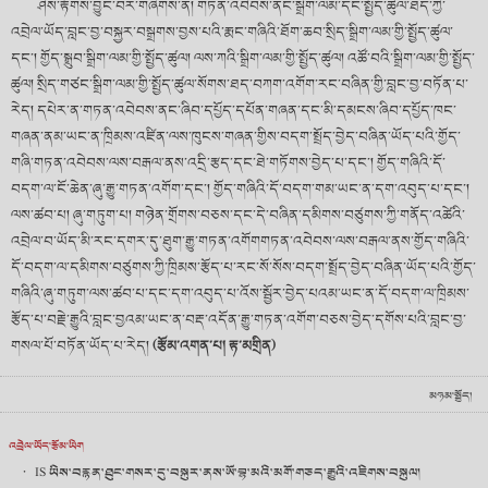
ཤེས་རྟོགས་བྱུང་བར་གཞིགས་ན། གཏན་འབེབས་ནང་སྒྲིག་ལམ་དང་སྤྱོད་ཚུལ་ཐད་ཀྱི་
འབྲེལ་ཡོད་བླང་བྱ་བསྐྱར་བསྒྲགས་བྱས་པའི་རྨང་གཞིའི་ཐོག་ཆབ་སྲིད་སྒྲིག་ལམ་གྱི་སྤྱོད་ཚུལ་
དང་། གྱོད་སྒྲུབ་སྒྲིག་ལམ་གྱི་སྤྱོད་ཚུལ། ལས་ཀའི་སྒྲིག་ལམ་གྱི་སྤྱོད་ཚུལ། འཚོ་བའི་སྒྲིག་ལམ་གྱི་སྤྱོད་
ཚུལ། སྲིད་གཙང་སྒྲིག་ལམ་གྱི་སྤྱོད་ཚུལ་སོགས་ཐད་བཀག་འགོག་རང་བཞིན་གྱི་བླང་བྱ་བཏོན་པ་
རེད། དཔེར་ན་གཏན་འབེབས་ནང་ཞིབ་དཔྱོད་དཔོན་གཞན་དང་མི་དམངས་ཞིབ་དཔྱོད་ཁང་
གཞན་ནམ་ཡང་ན་ཁྲིམས་འཛིན་ལས་ཁུངས་གཞན་གྱིས་བདག་སྤྲོད་བྱེད་བཞིན་ཡོད་པའི་གྱོད་
གཞི་གཏན་འབེབས་ལས་བརྒལ་ནས་འདྲི་རྩད་དང་ཐེ་གཏོགས་བྱེད་པ་དང་། གྱོད་གཞིའི་དོ་
བདག་ལ་ངོ་ཆེན་ཞུ་རྒྱུ་གཏན་འགོག་དང་། གྱོད་གཞིའི་དོ་བདག་གམ་ཡང་ན་དག་འབུད་པ་དང་།
ལས་ཚབ་པ། ཞུ་གཏུག་པ། གཉེན་གྲོགས་བཅས་དང་དེ་བཞིན་དམིགས་བཙུགས་ཀྱི་གནོད་འཚེའི་
འབྲེལ་བ་ཡོད་མི་རང་དགར་དུ་ཐུག་རྒྱུ་གཏན་འགོགགཏན་འབེབས་ལས་བརྒལ་ནས་གྱོད་གཞིའི་
དོ་བདག་ལ་དམིགས་བཙུགས་ཀྱི་ཁྲིམས་རྩོད་པ་རང་སོ་སོས་བདག་སྤྲོད་བྱེད་བཞིན་ཡོད་པའི་གྱོད་
གཞིའི་ཞུ་གཏུག་ལས་ཚབ་པ་དང་དག་འབུད་པ་འོས་སྦྱོར་བྱེད་པའམ་ཡང་ན་དོ་བདག་ལ་ཁྲིམས་
རྩོད་པ་བརྗེ་རྒྱུའི་བླང་བྱའམ་ཡང་ན་བརྡ་འདོན་རྒྱུ་གཏན་འགོག་བཅས་བྱེད་དགོས་པའི་བླང་བྱ་
གསལ་པོ་བཏོན་ཡོད་པ་རེད།
(རྩོམ་འགན་པ། རྟ་མགྲིན)
མཉམ་སྤྱོད།
འབྲེལ་ཡོད་རྩོམ་ཡིག
·
IS ཡིས་བརྙན་ཐུང་གསར་དུ་བསྐུར་ནས་ཨོ་བྷ་མའི་མགོ་གཅད་རྒྱུའི་འཇིགས་བསྐུལ།