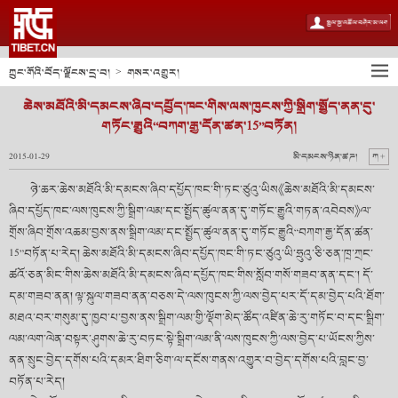
ཀྲུང་གོའི་བོད་ལྗོངས་དྲ་བ།
གསར་འགྱུར།
>
ཆེས་མཐོའི་མི་དམངས་ཞིབ་དཔྱོད་ཁང་གིས་ལས་ཁུངས་ཀྱི་སྒྲིག་སྤྱོད་ནན་དུ་
གཏོང་རྒྱུའི“བཀག་རྒྱ་དོན་ཚན་15”བཏོན།
2015-01-29
མི་དམངས་ཉིན་ཚཌ།
ཀ +
ཉེ་ཆར་ཆེས་མཐོའི་མི་དམངས་ཞིབ་དཔྱོད་ཁང་གི་ཏང་ཙུའུ་ཡིས《ཆེས་མཐོའི་མི་དམངས་
ཞིབ་དཔྱོད་ཁང་ལས་ཁུངས་ཀྱི་སྒྲིག་ལམ་དང་སྤྱོད་ཚུལ་ནན་དུ་གཏོང་རྒྱུའི་གཏན་འབེབས》ལ་
གྲོས་ཞིབ་གྲོས་འཆམ་བྱས་ནས་སྒྲིག་ལམ་དང་སྤྱོད་ཚུལ་ནན་དུ་གཏོང་རྒྱུའི“བཀག་རྒྱ་དོན་ཚན་
15”བཏོན་པ་རེད། ཆེས་མཐོའི་མི་དམངས་ཞིབ་དཔྱོད་ཁང་གི་ཏང་ཙུའུ་ཡི་ཧྲུའུ་ཅི་ཅན་ཁྲ་ཀྲང་
ཚའོ་ཅན་མིང་གིས་ཆེས་མཐོའི་མི་དམངས་ཞིབ་དཔྱོད་ཁང་གིས་སློབ་གསོ་གཟབ་ནན་དང་། དོ་
དམ་གཟབ་ནན། ལྟ་སྐུལ་གཟབ་ནན་བཅས་དེ་ལས་ཁུངས་ཀྱི་ལས་བྱེད་པར་དོ་དམ་བྱེད་པའི་ཐོག་
མཐའ་བར་གསུམ་དུ་ཁྱབ་པ་བྱས་ནས་སྒྲིག་ལམ་གྱི་ལྡོག་མེད་ཚོད་འཛིན་ཆེ་རུ་གཏོང་བ་དང་སྒྲིག་
ལམ་ལག་ལེན་བསྟར་ཤུགས་ཆེ་རུ་བཏང་སྟེ་སྒྲིག་ལམ་ནི་ལས་ཁུངས་ཀྱི་ལས་བྱེད་པ་ཡོངས་ཀྱིས་
ནན་སྲུང་བྱེད་དགོས་པའི་དམར་ཐིག་ཅིག་ལ་དངོས་གནས་འགྱུར་བ་བྱེད་དགོས་པའི་བླང་བྱ་
བཏོན་པ་རེད།