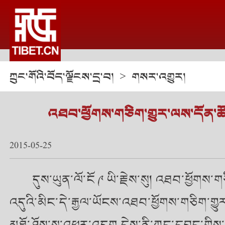
ཀྲུང་གོའི་བོད་ལྗོངས་དྲ་བ།
གསར་འགྱུར།
>
འཐབ་ཕྱོགས་གཅིག་གྱུར་ལས་དོན་ཚོ
2015-05-25
དུས་ཡུན་ལོ་ངོ ༩ ཡི་རྗེས་སུ། འཐབ་ཕྱོགས
འདུའི་མིང་དེ་རྒྱལ་ཡོངས་འཐབ་ཕྱོགས་གཅིག་ག
མཐོ་ཤོས་སུ་འཕར་འདུག དེས་ནི་ཀྲུང་དབྱང་ག