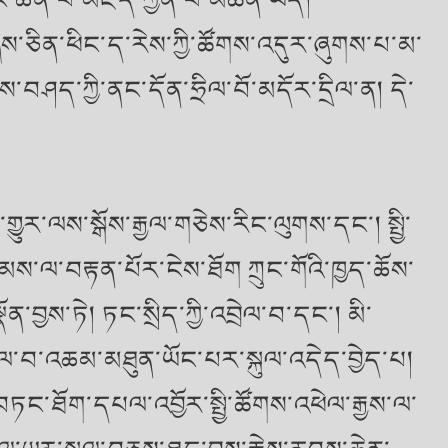
ུ་ཞི་ཞིས་ཅིན་ཕིང་ད་རེས་ཀྱི་ཚོགས་འདུར་ཞུགས་པ་མ་
ཤད་ཀྱི་ནང་དོན་ཧྲིལ་བོ་མདོར་དྲིལ་ན། དེ་
གྱུར་ལས་སྒོས་རྒྱལ་གཅེས་རིང་ལུགས་དང་། སྤྱི་
ེམས་ལ་བརྟན་པོར་ངེས་ཐོག ཀྲུང་གོའི་ཁྱད་ཆོས་
་བྱས་ཏེ། ཏང་སྲིད་ཀྱི་འབྲེལ་བ་དང་། མི་
་འབྲེལ་བ་འཆམ་མཐུན་ཡོང་པར་སྐུལ་འདེད་བྱེད་པ།
ཏང་ཐོག་དཔལ་འབྱོར་སྤྱི་ཚོགས་འཕེལ་རྒྱས་ལ་