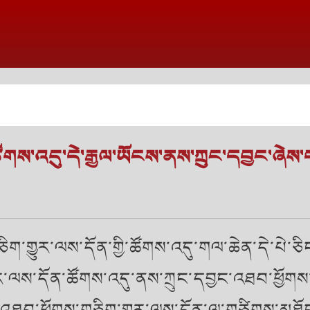
གས་འདུ་དེ་རྒྱལ་ཡོངས་ནས་ཀྲུང་དབྱང་ཞེས
་གཅིག་གྱུར་ལས་དོན་གྱི་ཚོགས་འདུ་གལ་ཆེན་དེ་པེ
ྱུར་ལས་དོན་ཚོགས་འདུ་ནས་ཀྲུང་དབྱང་འཐབ་ཕྱོགས
ིས་འཐབ་ཕྱོགས་གཅིག་གྱུར་ལས་དོན་ལ་གཙིགས་མཐོ