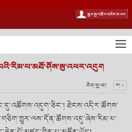
་པའི་རིམ་པ་མཐོ་ཤོས་སུ་འཕར་འདུག
ངེད་དྲ་བ།
ཀ +
་ཅིང་དུ་འཚོགས་འདུག་ཅིང་། ཐེངས་འདིར་ཚོགས་
་གཅིག་གྱུར་ལས་དོན་ཚོགས་འདུ་ཞེས་རིམ་པ་
ང་ཆེན་པོ་མཛད་ཀྱིན་པ་མཚོན་ཡོད།