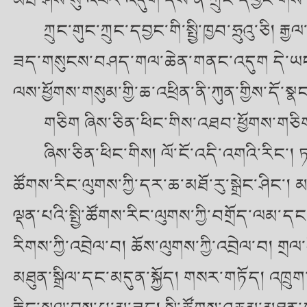
ཀྲུང་གུང་ཀྲུང་དབྱང་གི་སྤྱི་ཁྱབ་ཧྲུའུ་ཅི། 
ཟད་གསུངས་བཤད་གལ་ཆེན་གནང་འདུག དེ་ཡང་ཡིག་
ལས་ཕྱོགས་གསུམ་གྱི་ཆ་འཕྲིན་ནི་ཀུན་གྱིས་དོ་སྣང
གཅིག ཞིས་ཅིན་ཕིང་གིས་འཐབ་ཕྱོགས་གཅ
ཞིས་ཅིན་ཕིང་གིས། ལོ་ངོ་འདི་འགའི་རིང་། 
ཚོགས་རིང་ལུགས་ཀྱི་དར་ཆ་མཐོ་རུ་སྒྲེང་ཤིང་། 
ལྡན་པའི་སྤྱི་ཚོགས་རིང་ལུགས་ཀྱི་བགྲོད་ལམ་དང
རིགས་ཀྱི་འབྲེལ་བ། ཆོས་ལུགས་ཀྱི་འབྲེལ་བ། གྲལ
མཐུན་སྒྲིལ་དང་མདུན་སྐྱོད། གསར་གཏོད། འཁྲ