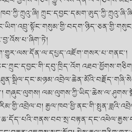
རྒྱལ་ཁབ་ཀྱི་ཀྲུའུ་ཞི། ཀྲུང་དབྱང་དམག་ཨུད་ཀྱི་ཀྲུའ
འབྲུ་སྟོང་གསུམ་གྱི་བདག་ཉིད་ཅན་གྱི་གསུངས་བ
་བྱ་འོས་པ་ཞིག་ཏེ།
ིག་གྱུར་ལས་དོན་ལ་དཔྱད་འཇོག་གསར་པ་གནང་།
ཏང་ཀྲུང་དབྱང་གི་དབུ་ཁྲིད་འོག འཐབ་ཕྱོགས་གཅིག་
མཐུན་སྒྲིལ་དང་མཉམ་འབྲེལ་ཆེན་མོའི་བརྗོད་གཞི་ས
་། གཞུང་ལུགས། ལམ་ལུགས་ཀྱི་ཡིད་ཆེས་ལ་ཤུགས་སྣོན
་རིམ་གྱི་འབྲེལ་བ། རྒྱལ་ཁབ་ཕྱི་ནང་གི་སྤུན་ཟླའི
ུག་ཆ་དོད་པའི་གནས་བབ་སྲ་བརྟན་དང་འཕེལ་རྒྱས་བ