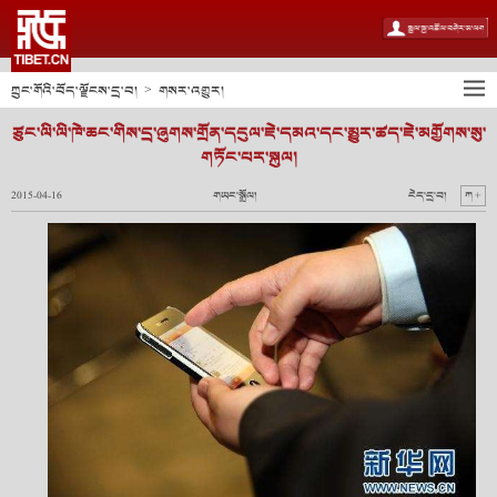
ཀྲུང་གོའི་བོད་ལྗོངས་དྲ་བ།
གསར་འགྱུར།
>
ཙུང་ལི་ལི་ཁེ་ཆང་གིས་དྲ་ཞུགས་གྲོན་དངུལ་ཇེ་དམའ་དང་མྱུར་ཚད་ཇེ་མགྱོགས་སུ་
གཏོང་པར་སྐུལ།
2015-04-16
གཡང་སྒྲོལ།
ངེད་དྲ་བ།
ཀ +