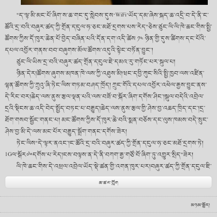
"ད་ལྟ་མི་མང་པོ་ཞིག་ས་ཆ་གང་དུ་སླེབས་དུས‘WiFi’ཡོད་དམ་ཞེས་སྐད་ཆ་འདྲི་བ་དེ་ནི་ང་
ཚོའི་དྲ་བའི་བཞུར་ཚད་ཀྱི་གྲོན་དངུལ་ཧ་ཅང་མཐོ་དྲགས་པས་རེད"ཅེས་ཙུང་ལི་ལི་ཁེ་ཆང་གིས་སྤྱི་
ཚོགས་ཀྱིས་དོ་ཁུར་ཆེན་པོ་བྱེད་བཞིན་པའི་དོན་དག་འདི་ཚེས ༡༤ ཉིན་གྱི་དུས་ཚིགས་དང་པོའི་
དཔལ་འབྱོར་གནས་བབ་བཞུགས་མོལ་ཚོགས་འདུའི་སྟེང་བཏོན་བྱུང་།
ཙུང་ལི་ཡིས་དྲ་བའི་བཞུར་ཚད་གྲོན་དངུལ་ཇེ་དམའ་རུ་གཏོང་པར་སྐུལ་པ།
ཉིན་དེར།ཚོགས་ཞུགས་མཁན་ཁེ་ལས་ཀྱི་འཐུས་མི།ཝང་དབྱི་ཀུང་སིའི་སྤྱི་ཁྱབ་ལས་འཛིན་
ལྷན་ཚོགས་ཀྱི་ཀྲུའུ་ཞི་ཏེང་ལིས་གཏམ་བཤད་ཁྲོད། ཀྲུང་གོའི་དཔལ་འབྱོར་འཕེལ་རྒྱས་བྱུང་ནས་
དེ་རིང་བར།ཆེད་ལས་ནུས་རྩལ་ལྡན་པའི་ལས་བཟོ་བ་སྐོར་ཞིག་དགོས་ཤིང་།སྒུལ་བདེའི་འབྲེལ་
དྲའི་སྡིངས་ཆ་འདི་བེད་སྤྱོད་བཏང་པ་བརྒྱུད།ཆེད་ལས་ནུས་རྩལ་གྱི་ཤེས་བྱ་འཆད་ཁྲིད་དང་།དྲ་
ཐོག་གསབ་སྦྱོང་གནང་པ། མང་ཚོགས་ཀྱིས་དོ་ཁུར་ཆེ་བའི་སྨན་བཅོས་དང་ལུས་ཁམས་བདེ་སྲུང་
ཤེས་བྱ་མི་དེ་ལས་མང་པོར་བརྒྱུད་སྒྲོག་གནང་དགོས་ཟེར།
ཏེང་ལིས"དེ་ལྟར་ནའང་།ང་ཚོའི་དྲ་བའི་བཞུར་ཚད་ཀྱི་གྲོན་དངུལ་ཧ་ཅང་མཐོ་དྲགས་ཏེ།
1Gལ་སྒོར༧༠དགོས་པ་རེད།ངས་བལྟས་ན་དེ་ནི་བཀག་རྒྱ་གཙོ་བོ་ཞིག་ཏུ་འགྱུར་སྲིད"ཟེར།
ལི་ཁེ་ཆང་གིས་དེ་འཕྲལ་འབྲེལ་ཡོད་སྡེ་ཚན་གྱི་འགན་ཁུར་པར།བཞུར་ཚད་ཀྱི་གྲོན་དངུལ་ཇི་
ལྟར་ཇེ་དམར་བཏང་ནས"ཁེ་ཆུང་བྲིན་མང"ཡོང་པར་ཞིབ་འཇུག་བྱེད་དགོས་ཞེས་བརྗོད།
ཆ་ཚང་ཀློག
དྲ་བའི་བཞུར་ཚད་ཀྱི་གྲོན་དངུལ་ཇེ་དམར་གཏོང་པ་དེ་ཆ་འཕྲིན་གྱི་རྨང་གཞིའི་སྒྲིག་ཆས་
འཛུགས་སྐྲུན་བྱེད་ཚད་ལ་ཤུགས་སྣོན་བྱེད་རྒྱུ་དང་འབྲེལ་བ་དམ་ཟབ་ཡོད་པ་རེད།དེ་སྔོན།ཀྲུང་
མཉམ་སྤྱོད།
ཤིང་ཆ་འཕྲིན་མ་རྐང་ཚད་ཡོད་ཀུང་སིའི་སྤྱི་ཁྱབ་ལས་འཛིན་ལྷན་ཚོགས་ཀྱི་འགན་འཛིན་ཧུ་ཝེ་ཀེ་