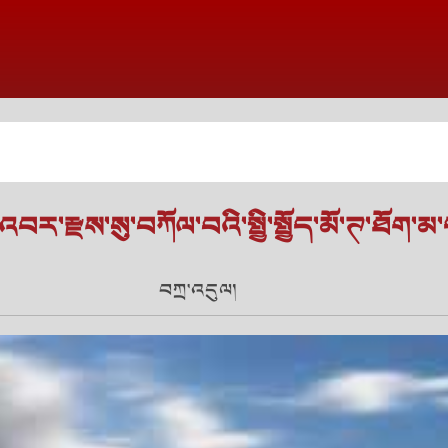
བར་རྫས་སུ་བཀོལ་བའི་སྤྱི་སྤྱོད་མོ་ཊ་ཐོག་མ་ད
བཀྲ་འདུལ།