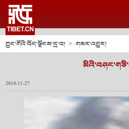
ཀྲུང་གོའི་བོད་ལྗོངས་དྲ་བ།
གསར་འགྱུར།
>
མིའི་བཤང་གཅི་འ
2014-11-27