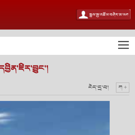
བྱིན་ཇིར་བྱུང་།
ངེད་དྲ་བ།
ཀ +