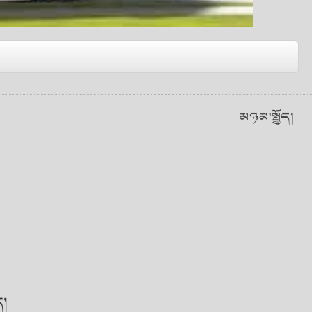
ྱེ་ཁམས་མོ་ཊ་ཐོག་མ Bio-Busཉེ་ཆར་ལམ་ལ་
པ་དང་། བར་ཐག་ཕལ་ཆེར་སྤྱི་ལེ ༣༢ ཡོད། སྐྱེ་
མཉམ་སྤྱོད།
པའི་ན་རླུང(甲烷)འབར་རྫས་བྱས་ཡོད་པས། དབྱིན་
་ནི་མི་ལྔའི་ལོ་གཅིག་རིང་གི་བཤང་གཅི་ལས་
་ཊ་དེར་ད་ལྟ་བཀོལ་བཞིན་པའི་ན་རླུང་ཝའེ་སའེ་ཁོ་
་པ་ཡིན།
ད།
བར་རྫས་བྱས་པའི་མོ་ཊས་དབྱིན་ཇིའི་གྲོང་