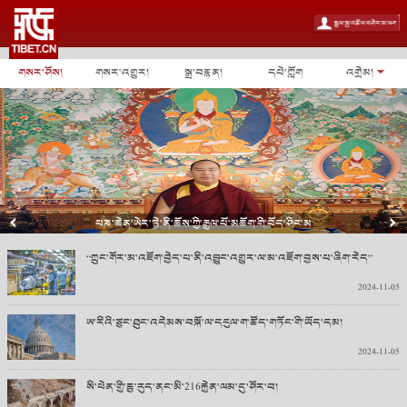
གསར་ཤོས།
གསར་འགྱུར།
སྒྲ་བརྙན།
དཔེ་ཀློག
འགྲེམ།
པཎ་ཆེན་ཨེར་ཏེ་ནི་ཆོས་ཀྱི་རྒྱལ་པོ་མཆོག་གི་བོད་ཤིང་མ
“ཀྲུང་གོར་མ་འཇོག་བྱེད་པ་ནི་འབྱུང་འགྱུར་ལ་མ་འཇོག་བྱས་པ་ཞིག་རེད”
2024-11-05
ཨ་རིའི་ཙུང་ཐུང་འདེམས་བསྐོ་ལ་དངུལ་ག་ཚོད་གཏོང་གི་ཡོད་དམ།
2024-11-05
སི་ཕེན་གྱི་ཆུ་རུད་ནང་མི་216རྐྱེན་ལམ་དུ་ཤོར་བ།