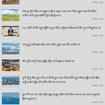
2024-11-05
ཁམ་ཕུ་ཁྲེར་ཅིན་ཀང་མྱུར་བགྲོད་གཞུང་ལམ་ཤར་གཏོང་ཐུབ་ནས་ལོ་གཉིས་
འཁོར་བའི་དྲན་གསོའི་བྱེད་སྒོ་སྤེལ་བ།
2024-11-05
2024ལོའི་པེ་ཅིང་རྒྱལ་སྤྱིའི་དངུལ་ལོར་འགྲེམས་ཚོགས་པེ་ཅིང་དུ་འགོ་ཚུགས་པ།
2024-11-05
ཀང་ཀྲུའུ་ཨའོ་ཟམ་ཆེན་ཤར་གཏོང་ཐུབ་ནས་ལོ་6འཁོར་བ།
2024-11-05
བོད་ལྗོངས་ཀྱི་འཛད་སྤྱོད་ཁྲོམ་རའི་རྣམ་པ་ལེགས་པ།
2024-11-05
ཀུའེ་ཀྲོའུ་ཡིས་ཀྲུང་གོ་དང་ལོ་སི་རྒྱལ་ཁབ་གཉིས་པོའི་རྒྱལ་ཁོངས་སྒྲོལ་བའི་ཟོག་
འདྲེན་ཆེད་སྤྱོད་མེ་འཁོར་ཐོག་མ་བཏང་བ།
2024-11-04
ཀྲུང་གོ་དང་པར་ཙིར་གྱིས་རྒྱུན་མཐུད་ཆོག་པའི་ཞིང་ལས་མཉམ་ལས་ལ་ཤུགས་
སྣོན་བརྒྱབ་པ།
2024-11-04