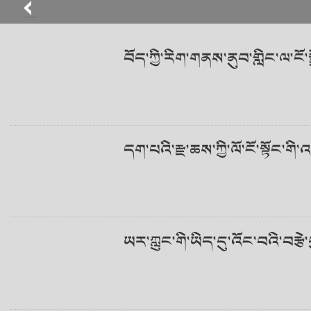
བོད་ཀྱི་རིག་གནས་ནུབ་གླིང་ལ་ངོ་ས
དག་པའི་རྫ་ཆས་ཀྱི་ལོ་ངོ་སྟོང་གི་འ
ཡར་ཀླུང་གི་ཡིད་དུ་འོང་བའི་བརྩེ་