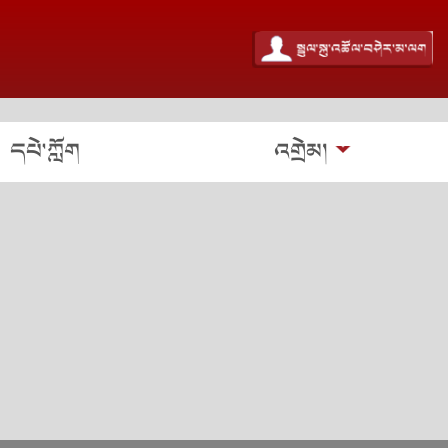
དཔེ་ཀློག
འགྲེམ།