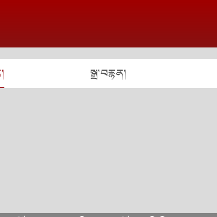
།
སྒྲ་བརྙན།