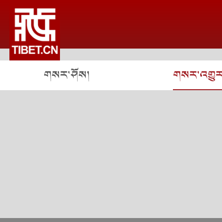
གསར་ཤོས།
གསར་འགྱུར