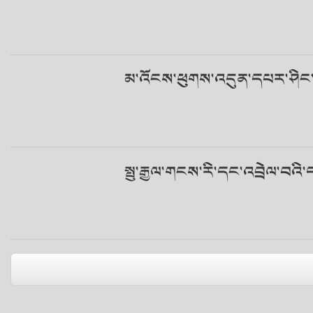
མ་འོངས་ཕུགས་འདུན་དཔར་ཤིང་སྟ
སྤུ་རྒྱལ་གངས་རི་དང་འབྲེལ་བའ