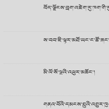
བོད་ལྗོངས་བྲག་འཛེག་རུ་ཁག་གི་ར
ས་བབ་ཇི་ལྟར་མཐོ་ཡང་ང་ཚོ་རྐང་རྩ
མི་ལོ་སོ་ལྔའི་འཕུར་མཆོང་།
གནའ་བོའི་དམངས་གླུའི་འགྱུར་ཁ