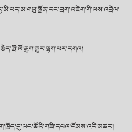
ུ་མི་པད་མ་གཡུ་སྒྲོན་དང་བྲག་འཛེག་གི་ལས་འབྲེལ།
ེད་སྤོ་ལོ་རྒྱག་རྒྱུར་ལྷག་པར་དགའ།
ུག་ཁྲོད་དུ་ལང་ཚོའི་གཟི་དཔལ་ངོམས་འདི་མཚར།