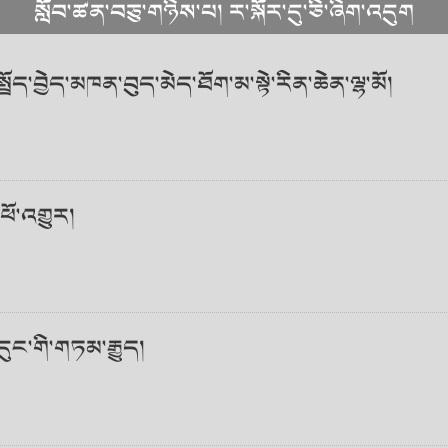
སློབ་ཚན་བཅུ་གཉིས་པ། ར་སྐོར་དུ་ཅི་ཞིག་འདུག
ྤྲོད་བྱེད་མཁན་བུད་མེད་ཐོག་མ་སྟེ་རིན་ཆེན་ལྷ་མོ།
ཕོ་འགྱུར།
དུང་གི་གཏམ་རྒྱུད།