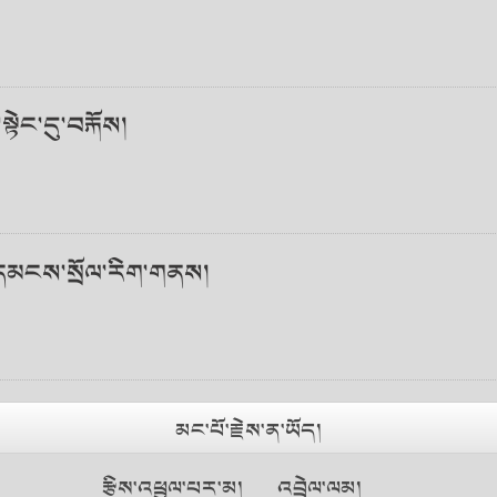
ེང་དུ་བརྐོས།
ི་དམངས་སྲོལ་རིག་གནས།
མང་པོ་རྗེས་ན་ཡོད།
རྩིས་འཕྲུལ་པར་མ།
འབྲེལ་ལམ།